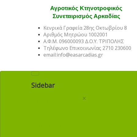
Αγροτικός Κτηνοτροφικός
Συνεταιρισμός Αρκαδίας
Κενρικά Γραφεία 28ης Οκτωβρίου 8
Αριθμός Μητρώου 1002001
Α.Φ.Μ. 096000093 Δ.Ο.Υ. ΤΡΙΠΟΛΗΣ
Τηλέφωνο Επικοινωνίας 2710 230600
email:info@easarcadias.gr
Sidebar
×
Α.Κ.Σ.Α.
Προϊόντα
Σχετικά με μας