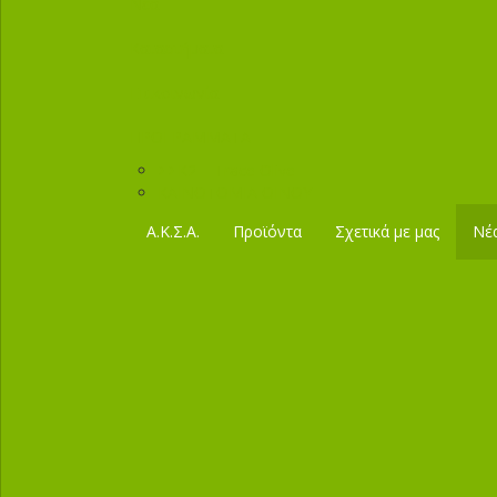
Νέα
Καταστήματα
Επικοινωνία
ΠΡΟΓΡΑΜΜΑΤΑ
ΣΣΚ2 – Trace Olive
KAINOTOMIA OINOY
Α.Κ.Σ.Α.
Προϊόντα
Σχετικά με μας
Νέ